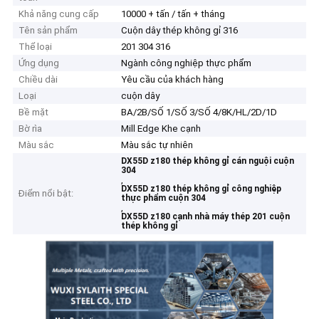
Khả năng cung cấp
10000 + tấn / tấn + tháng
Tên sản phẩm
Cuộn dây thép không gỉ 316
Thể loại
201 304 316
Ứng dụng
Ngành công nghiệp thực phẩm
Chiều dài
Yêu cầu của khách hàng
Loại
cuộn dây
Bề mặt
BA/2B/SỐ 1/SỐ 3/SỐ 4/8K/HL/2D/1D
Bờ rìa
Mill Edge Khe cạnh
Màu sắc
Màu sắc tự nhiên
DX55D z180 thép không gỉ cán nguội cuộn
304
,
DX55D z180 thép không gỉ công nghiệp
Điểm nổi bật:
thực phẩm cuộn 304
,
DX55D z180 cạnh nhà máy thép 201 cuộn
thép không gỉ