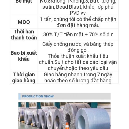
Bề mặt
No.8Không.1Không.3, Bức tượng,
satin, Bead Blast, khắc, lớp phủ
PVD vv
1 tấn, chúng tôi có thể chấp nhận
MOQ
đơn đặt hàng mẫu
Thời hạn
30% T/T tiền mặt + 70% số dư
thanh toán
Giấy chống nước, và băng thép
đóng gói.
Bao bì xuất
Thỏa thuận xuất khẩu tiêu
khẩu
chuẩn.Suit cho tất cả các loại vận
chuyển,hoặc theo yêu cầu
Thời gian
Giao hàng nhanh trong 7 ngày
giao hàng
hoặc theo số lượng đặt hàng
Nhà
Sản phẩm
Video