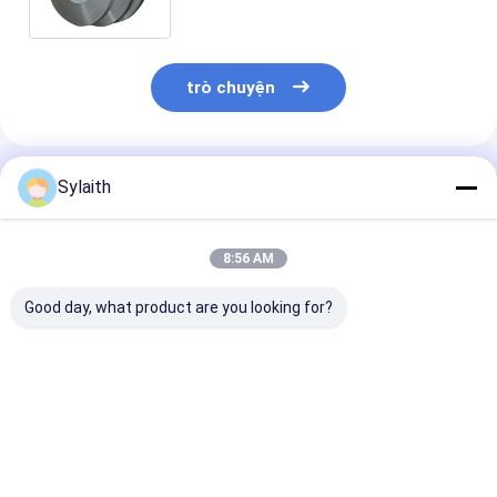
không gỉ 201
trò chuyện
Sản Phẩm Khuyến Cáo
Sylaith
8:56 AM
Good day, what product are you looking for?
Cuộn thép không gỉ
SS 304 cuộn thép
Cuộn thép khô
cán nguội 201 304
không gỉ cán nguội
cán nguội Tiê
316 dải thép không gỉ
từ tính, cuộn thép
chuẩn ASTM E
cho xây dựng sản
không gỉ 3mm 430 2b
0.3-6mm
xuất công nghiệp sử
Giá tốt nhất
Giá tốt nhất
Giá tốt n
dụng chiều rộng độ