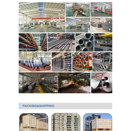
Thép cuộn mạ kẽm Ppgi