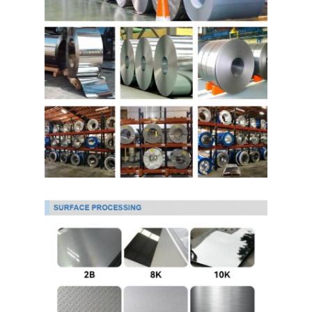
Về chúng tôi
Chuyến tham quan nhà máy
Kiểm soát chất lượng
Liên hệ với chúng tôi
Tin tức
Tấm thép không gỉ cán nguội
Cuộn thép không gỉ cán nguội
Tấm thép không gỉ cán nóng
Cuộn thép không gỉ cán nóng