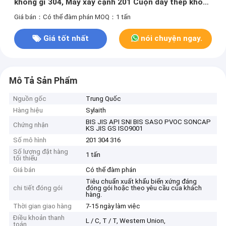
không gỉ 304, Máy xay cạnh 201 Cuộn dây thép không
gỉ 201
Giá bán：Có thể đàm phán
MOQ：1 tấn
Giá tốt nhất
nói chuyện ngay.
Mô Tả Sản Phẩm
Nguồn gốc
Trung Quốc
Hàng hiệu
Sylaith
BIS JIS API SNI BIS SASO PVOC SONCAP
Chứng nhận
KS JIS GS ISO9001
Số mô hình
201 304 316
Số lượng đặt hàng
1 tấn
tối thiểu
Giá bán
Có thể đàm phán
Tiêu chuẩn xuất khẩu biển xứng đáng
chi tiết đóng gói
đóng gói hoặc theo yêu cầu của khách
hàng.
Thời gian giao hàng
7-15 ngày làm việc
Điều khoản thanh
L / C, T / T, Western Union,
toán