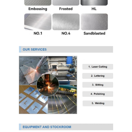
Tấm Inox 304
Ống Inox 304
Bảng thép không gỉ 316L
Ống Inox 316L
2205 Bảng thép không gỉ
tấm thép không gỉ đánh bóng
ống thép không gỉ trang trí
Thanh thép không gỉ
Chất liệu nhôm
chất liệu đồng