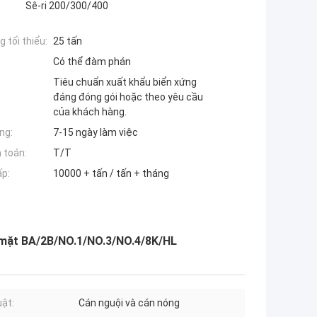
Sê-ri 200/300/400
 tối thiểu:
25 tấn
Có thể đàm phán
Tiêu chuẩn xuất khẩu biển xứng
đáng đóng gói hoặc theo yêu cầu
của khách hàng.
ng:
7-15 ngày làm việc
 toán:
T/T
ấp:
10000 + tấn / tấn + tháng
ề mặt BA/2B/NO.1/NO.3/NO.4/8K/HL
uật:
Cán nguội và cán nóng