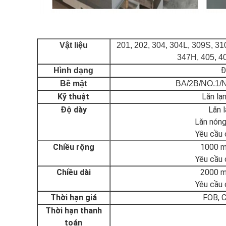
Vật liệu
201, 202, 304, 304L, 309S, 310
347H, 405, 40
Đ
Hình dạng
Bề mặt
BA/2B/NO.1/N
Kỹ thuật
Lăn lạ
Độ dày
Lăn 
Lăn nón
Yêu cầu 
Chiều rộng
1000 m
Yêu cầu 
Chiều dài
2000 m
Yêu cầu 
Thời hạn giá
FOB, C
Thời hạn thanh
toán