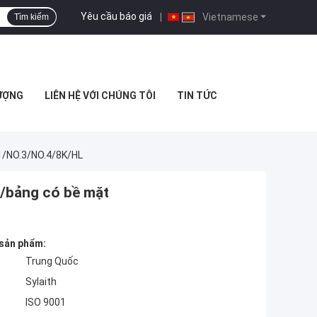
Yêu cầu báo giá
|
Vietnamese
Tìm kiếm
ƯỢNG
LIÊN HỆ VỚI CHÚNG TÔI
TIN TỨC
1/NO.3/NO.4/8K/HL
m/bảng có bề mặt
 sản phẩm:
Trung Quốc
Sylaith
ISO 9001