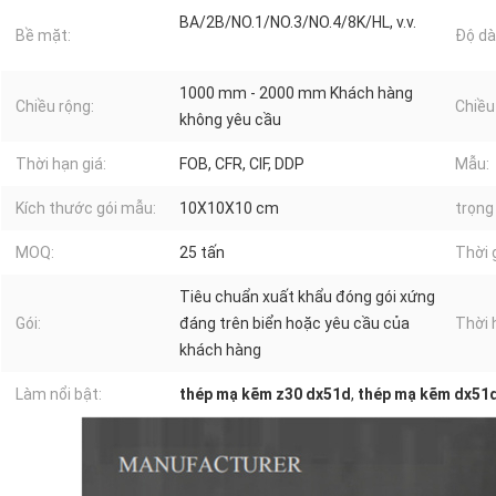
BA/2B/NO.1/NO.3/NO.4/8K/HL, v.v.
Bề mặt:
Độ dà
1000 mm - 2000 mm Khách hàng
Chiều rộng:
Chiều 
không yêu cầu
Thời hạn giá:
FOB, CFR, CIF, DDP
Mẫu:
Kích thước gói mẫu:
10X10X10 cm
trọng
MOQ:
25 tấn
Thời 
Tiêu chuẩn xuất khẩu đóng gói xứng
Gói:
đáng trên biển hoặc yêu cầu của
Thời 
khách hàng
Làm nổi bật:
thép mạ kẽm z30 dx51d
,
thép mạ kẽm dx51