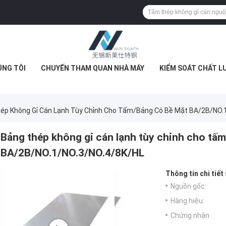
ÚNG TÔI
CHUYẾN THAM QUAN NHÀ MÁY
KIỂM SOÁT CHẤT L
ép Không Gỉ Cán Lạnh Tùy Chỉnh Cho Tấm/bảng Có Bề Mặt BA/2B/NO.
Bảng thép không gỉ cán lạnh tùy chỉnh cho tấ
BA/2B/NO.1/NO.3/NO.4/8K/HL
Thông tin chi tiết
Nguồn gốc:
Hàng hiệu:
Chứng nhận: