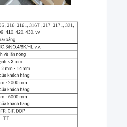
S, 316, 316L, 316Ti, 317, 317L, 321,
9, 410, 420, 430, vv
ĩa/bảng
O.3/NO.4/8K/HL,v.v.
nh và lăn nóng
lạnh < 3 mm
g 3 mm - 14 mm
của khách hàng
m - 20
00 mm
của khách hàng
m - 60
00 mm
của khách hàng
FR, CIF, DDP
TT