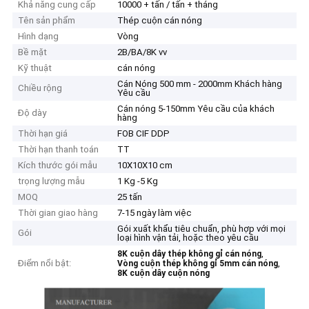
Khả năng cung cấp
10000 + tấn / tấn + tháng
Tên sản phẩm
Thép cuộn cán nóng
Hình dạng
Vòng
Bề mặt
2B/BA/8K vv
Kỹ thuật
cán nóng
Cán Nóng 500 mm - 2000mm Khách hàng
Chiều rộng
Yêu cầu
Cán nóng 5-150mm Yêu cầu của khách
Độ dày
hàng
Thời hạn giá
FOB CIF DDP
Thời hạn thanh toán
TT
Kích thước gói mẫu
10X10X10 cm
trọng lượng mẫu
1 Kg -5 Kg
MOQ
25 tấn
Thời gian giao hàng
7-15 ngày làm việc
Gói xuất khẩu tiêu chuẩn, phù hợp với mọi
Gói
loại hình vận tải, hoặc theo yêu cầu
,
8K cuộn dây thép không gỉ cán nóng
Điểm nổi bật:
,
Vòng cuộn thép không gỉ 5mm cán nóng
8K cuộn dây cuộn nóng