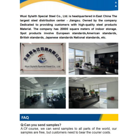
Thép cuộn mạ kẽm Ppgi