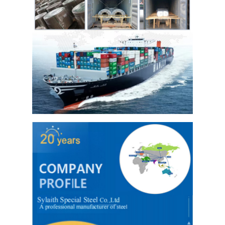
Tấm Inox 304
Ống Inox 304
Bảng thép không gỉ 316L
Ống Inox 316L
2205 Bảng thép không gỉ
tấm thép không gỉ đánh bóng
ống thép không gỉ trang trí
Thanh thép không gỉ
Chất liệu nhôm
chất liệu đồng