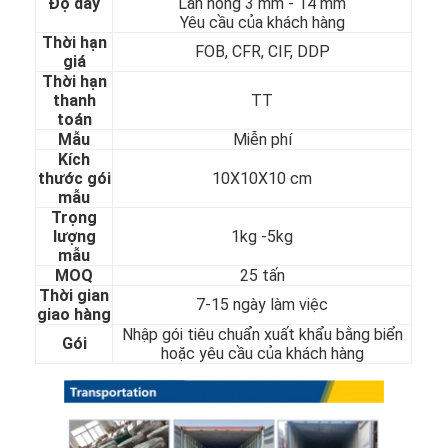
Độ dày
Lăn nóng 3 mm - 14 mm
Về chúng tôi
Yêu cầu của khách hàng
Thời hạn
FOB, CFR, CIF, DDP
giá
Chuyến tham quan nhà máy
Thời hạn
thanh
TT
Kiểm soát chất lượng
toán
Mẫu
Miễn phí
Liên hệ với chúng tôi
Kích
thước gói
10X10X10 cm
Tin tức
mẫu
Trọng
lượng
1kg -5kg
mẫu
MOQ
25 tấn
Tấm thép không gỉ cán nguội
Thời gian
7-15 ngày làm việc
giao hàng
Cuộn thép không gỉ cán nguội
Nhập gói tiêu chuẩn xuất khẩu bằng biển
Gói
hoặc yêu cầu của khách hàng
Tấm thép không gỉ cán nóng
Cuộn thép không gỉ cán nóng