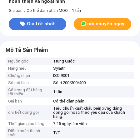
hoàn thiện và ngoại hình
Giá bán：Có thể đàm phán
MOQ：1 tấn
Giá tốt nhất
nói chuyện ngay.
Mô Tả Sản Phẩm
Nguồn gốc
Trung Quốc
Hàng hiệu
Sylaith
Chứng nhận
ISO 9001
Số mô hình
Sê-ri 200/300/400
Số lượng đặt hàng
1 tấn
tối thiểu
Giá bán
Có thể đàm phán
Tiêu chuẩn xuất khẩu biển xứng đáng
chi tiết đóng gói
đóng gói hoặc theo yêu cầu của khách
hàng.
Thời gian giao hàng
7-15 ngày làm việc
Điều khoản thanh
T/T
toán