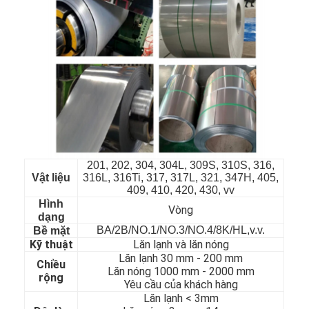
201, 202, 304, 304L, 309S, 310S, 316,
Vật liệu
316L, 316Ti, 317, 317L, 321, 347H, 405,
409, 410, 420, 430, vv
Hình
Vòng
dạng
BA/2B/NO.1/NO.3/NO.4/8K/HL,v.v.
Nhà
Bề mặt
Kỹ thuật
Lăn lạnh và lăn nóng
Lăn lạnh 30 mm - 200 mm
Sản phẩm
Chiều
Lăn nóng 1000 mm - 2000 mm
rộng
Yêu cầu của khách hàng
Video
Lăn lạnh < 3mm