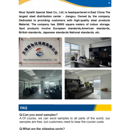
Thép cuộn mạ kẽm Ppgi