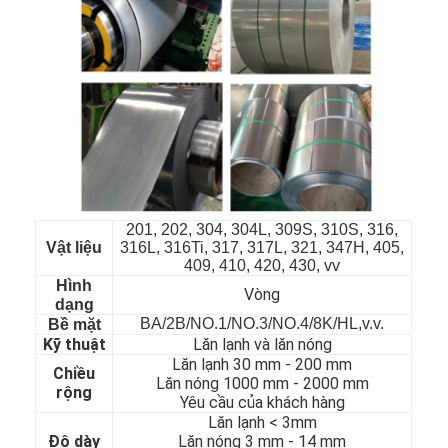
201, 202, 304, 304L, 309S, 310S, 316,
Vật liệu
316L, 316Ti, 317, 317L, 321, 347H, 405,
409, 410, 420, 430, vv
Hình
Vòng
dạng
BA/2B/NO.1/NO.3/NO.4/8K/HL,v.v.
Bề mặt
Nhà
Kỹ thuật
Lăn lạnh và lăn nóng
Lăn lạnh 30 mm - 200 mm
Chiều
Sản phẩm
Lăn nóng 1000 mm - 2000 mm
rộng
Yêu cầu của khách hàng
Lăn lạnh < 3mm
Video
Độ dày
Lăn nóng 3 mm - 14 mm