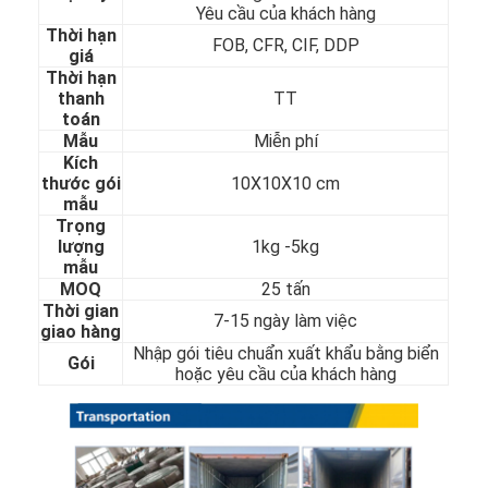
Yêu cầu của khách hàng
Về chúng tôi
Thời hạn
FOB, CFR, CIF, DDP
giá
Chuyến tham quan nhà máy
Thời hạn
thanh
TT
Kiểm soát chất lượng
toán
Mẫu
Miễn phí
Kích
Liên hệ với chúng tôi
thước gói
10X10X10 cm
mẫu
Tin tức
Trọng
lượng
1kg -5kg
mẫu
MOQ
25 tấn
Tấm thép không gỉ cán nguội
Thời gian
7-15 ngày làm việc
giao hàng
Nhập gói tiêu chuẩn xuất khẩu bằng biển
Cuộn thép không gỉ cán nguội
Gói
hoặc yêu cầu của khách hàng
Tấm thép không gỉ cán nóng
Cuộn thép không gỉ cán nóng