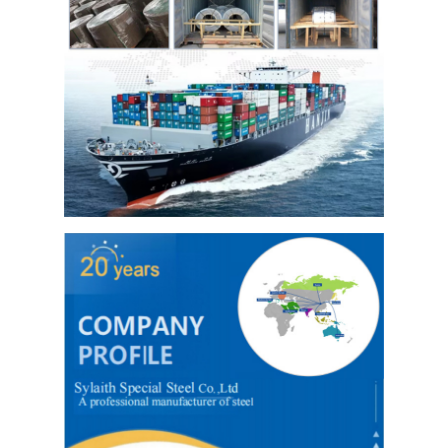
Tấm Inox 304
Ống Inox 304
Bảng thép không gỉ 316L
Ống Inox 316L
2205 Bảng thép không gỉ
tấm thép không gỉ đánh bóng
ống thép không gỉ trang trí
Thanh thép không gỉ
Chất liệu nhôm
chất liệu đồng