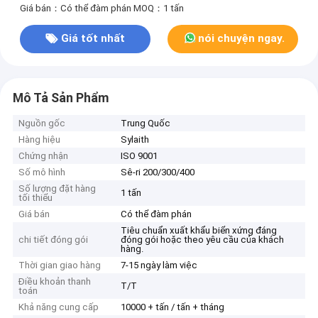
Giá bán：Có thể đàm phán
MOQ：1 tấn
Giá tốt nhất
nói chuyện ngay.
Mô Tả Sản Phẩm
Nguồn gốc
Trung Quốc
Hàng hiệu
Sylaith
Chứng nhận
ISO 9001
Số mô hình
Sê-ri 200/300/400
Số lượng đặt hàng
1 tấn
tối thiểu
Giá bán
Có thể đàm phán
Tiêu chuẩn xuất khẩu biển xứng đáng
chi tiết đóng gói
đóng gói hoặc theo yêu cầu của khách
hàng.
Thời gian giao hàng
7-15 ngày làm việc
Điều khoản thanh
T/T
toán
Khả năng cung cấp
10000 + tấn / tấn + tháng