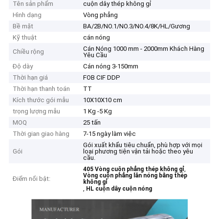
Tên sản phẩm
cuộn dây thép không gỉ
Hình dạng
Vòng phẳng
Bề mặt
BA/2B/NO.1/NO.3/NO.4/8K/HL/Gương
Kỹ thuật
cán nóng
Cán Nóng 1000 mm - 2000mm Khách Hàng
Chiều rộng
Yêu Cầu
Độ dày
Cán nóng 3-150mm
Thời hạn giá
FOB CIF DDP
Thời hạn thanh toán
TT
Kích thước gói mẫu
10X10X10 cm
trọng lượng mẫu
1 Kg -5 Kg
MOQ
25 tấn
Thời gian giao hàng
7-15 ngày làm việc
Gói xuất khẩu tiêu chuẩn, phù hợp với mọi
Gói
loại phương tiện vận tải hoặc theo yêu
cầu.
,
405 Vòng cuộn phẳng thép không gỉ
Vòng cuộn phẳng lăn nóng bằng thép
Điểm nổi bật:
không gỉ
,
HL cuộn dây cuộn nóng