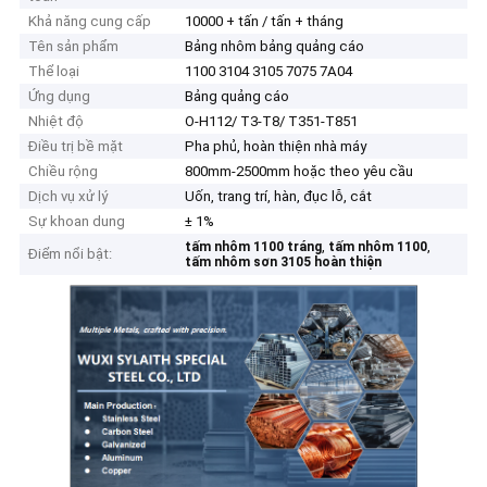
Khả năng cung cấp
10000 + tấn / tấn + tháng
Tên sản phẩm
Bảng nhôm bảng quảng cáo
Thể loại
1100 3104 3105 7075 7A04
Ứng dụng
Bảng quảng cáo
Nhiệt độ
O-H112/ T3-T8/ T351-T851
Điều trị bề mặt
Pha phủ, hoàn thiện nhà máy
Chiều rộng
800mm-2500mm hoặc theo yêu cầu
Dịch vụ xử lý
Uốn, trang trí, hàn, đục lỗ, cắt
Sự khoan dung
± 1%
,
,
tấm nhôm 1100 tráng
tấm nhôm 1100
Điểm nổi bật:
tấm nhôm sơn 3105 hoàn thiện