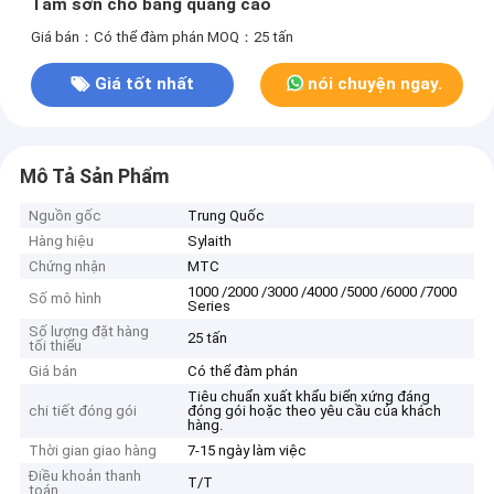
Tấm sơn cho bảng quảng cáo
Giá bán：Có thể đàm phán
MOQ：25 tấn
Giá tốt nhất
nói chuyện ngay.
Mô Tả Sản Phẩm
Nguồn gốc
Trung Quốc
Hàng hiệu
Sylaith
Chứng nhận
MTC
1000 /2000 /3000 /4000 /5000 /6000 /7000
Số mô hình
Series
Số lượng đặt hàng
25 tấn
tối thiểu
Giá bán
Có thể đàm phán
Tiêu chuẩn xuất khẩu biển xứng đáng
chi tiết đóng gói
đóng gói hoặc theo yêu cầu của khách
hàng.
Thời gian giao hàng
7-15 ngày làm việc
Điều khoản thanh
T/T
toán