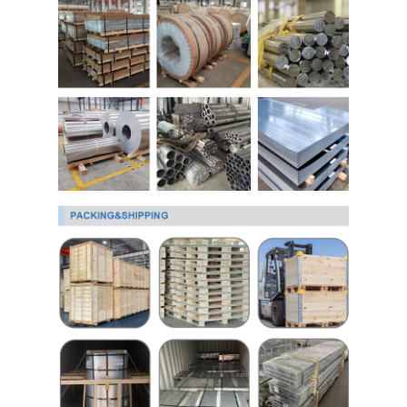
Về chúng tôi
Chuyến tham quan nhà máy
Kiểm soát chất lượng
Liên hệ với chúng tôi
Tin tức
Tấm thép không gỉ cán nguội
Cuộn thép không gỉ cán nguội
Tấm thép không gỉ cán nóng
Cuộn thép không gỉ cán nóng