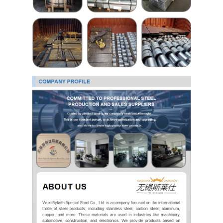
Tấm Inox 304
Ống Inox 304
Bảng thép không gỉ 316L
Ống Inox 316L
2205 Bảng thép không gỉ
tấm thép không gỉ đánh bóng
ống thép không gỉ trang trí
Thanh thép không gỉ
Chất liệu nhôm
chất liệu đồng