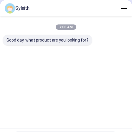
Sản Phẩm Khuyến Cáo
Sylaith
7:08 AM
Good day, what product are you looking for?
Tấm nhôm hợp kim
Tấm nhôm 3003 cho
Tấm nhôm 505
1050 1060 3003
tấm lợp và trần
cho Vỏ xe và H
5052 6061 7075
dụng cụ
dùng cho xây dựng,
trang trí, công
Giá tốt nhất
Giá tốt nhất
Giá tốt n
nghiệp, kích thước
và độ dày tùy chỉnh
Nhà
Về chúng
Liên hệ với chúng
Desktop
tôi
tôi
Site
Sơ đồ trang web
Chính sách bảo mật
Phẩm chất
Tấm thép không gỉ cán nguội
Nhà máy trung
quốc.Copyright © 2026 Wuxi Sylaith Special Steel Co., Ltd.. All