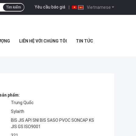
Yêu cầu báo giá
|
Vietnamese
Tìm kiếm
ƯỢNG
LIÊN HỆ VỚI CHÚNG TÔI
TIN TỨC
 sản phẩm:
Trung Quốc
Sylaith
BIS JIS API SNI BIS SASO PVOC SONCAP KS
JIS GS ISO9001
321