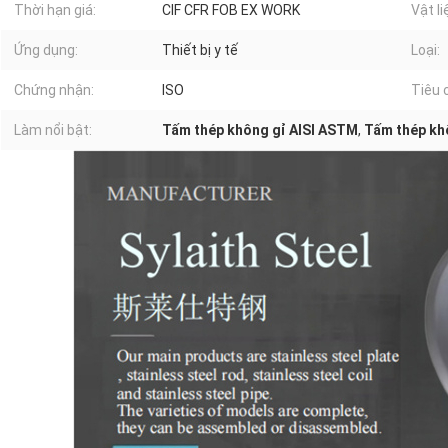
Thời hạn giá:
CIF CFR FOB EX WORK
Vật li
Ứng dụng:
Thiết bị y tế
Loại:
Chứng nhận:
ISO
Tiêu 
Làm nổi bật:
Tấm thép không gỉ AISI ASTM
,
Tấm thép kh