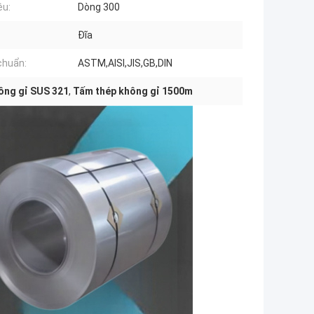
ệu:
Dòng 300
Đĩa
chuẩn:
ASTM,AISI,JIS,GB,DIN
ông gỉ SUS 321
,
Tấm thép không gỉ 1500m