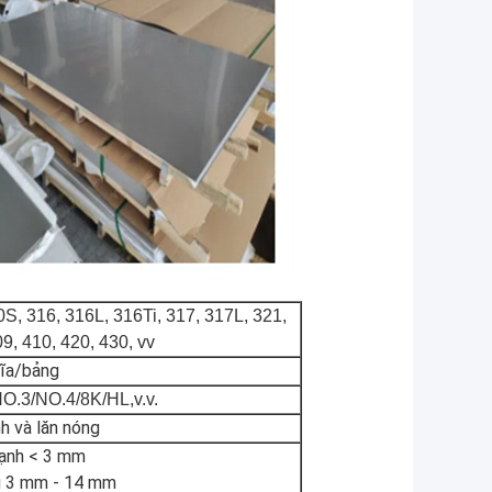
S, 316, 316L, 316Ti, 317, 317L, 321,
9, 410, 420, 430, vv
ĩa/bảng
O.3/NO.4/8K/HL,v.v.
nh và lăn nóng
lạnh < 3 mm
g 3 mm - 14 mm