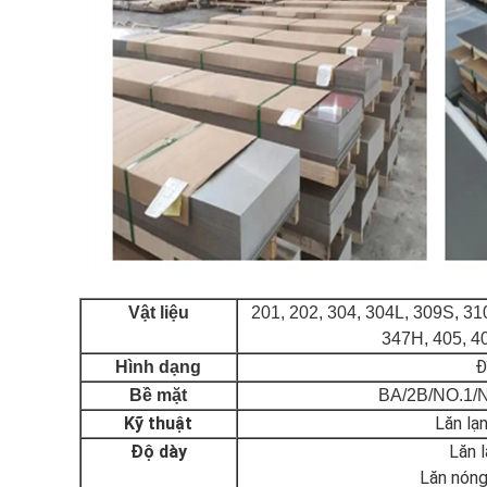
Vật liệu
201, 202, 304, 304L, 309S, 310
347H, 405, 40
Đ
Hình dạng
Bề mặt
BA/2B/NO.1/N
Kỹ thuật
Lăn lạ
Độ dày
Lăn 
Lăn nón