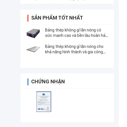
SẢN PHẨM TỐT NHẤT
Bảng thép không gỉ lăn nóng có
sức mạnh cao và bền lâu hoàn hảo
cho sản xuất và xây dựng chính
xác
Bảng thép không gỉ lăn nóng cho
khả năng hình thành và gia công
tuyệt vời
CHỨNG NHẬN