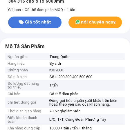
304 316 cho ô tô 6000mm
Giá bán：Có thể đàm phán
MOQ：1 tấn
Giá tốt nhất
nói chuyện ngay.
Mô Tả Sản Phẩm
Nguồn gốc
Trung Quốc
Hàng hiệu
Sylaith
Chứng nhận
ISO9001
Số mô hình
Sê-ri 200 300 400 500 600
Số lượng đặt hàng
1 tấn
tối thiểu
Giá bán
Có thể đàm phán
Đóng gói tiêu chuẩn xuất khẩu trên biển
chi tiết đóng gói
hoặc theo yêu cầu của khách hàng.
Thời gian giao hàng
7-15 ngày làm việc
Điều khoản thanh
L/C, T/T, Công Đoàn Phương Tây,
toán
Khả năng cung cấp
10000 + tấn / tấn + tháng