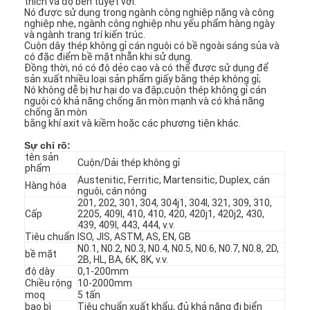
thích và độ bền tuyệt vời.
Nó được sử dụng trong ngành công nghiệp nặng và công
nghiệp nhẹ, ngành công nghiệp nhu yếu phẩm hàng ngày
và ngành trang trí kiến ​​trúc.
Cuộn dây thép không gỉ cán nguội có bề ngoài sáng sủa và
có đặc điểm bề mặt nhẵn khi sử dụng.
Đồng thời, nó có độ dẻo cao và có thể được sử dụng để
sản xuất nhiều loại sản phẩm giấy bằng thép không gỉ;
Nó không dễ bị hư hại do va đập;cuộn thép không gỉ cán
nguội có khả năng chống ăn mòn mạnh và có khả năng
chống ăn mòn
bằng khí axit và kiềm hoặc các phương tiện khác.
Sự chỉ rõ:
tên sản
Cuộn/Dải thép không gỉ
phẩm
Austenitic, Ferritic, Martensitic, Duplex, cán
Hàng hóa
nguội, cán nóng
201, 202, 301, 304, 304j1, 304l, 321, 309, 310,
Cấp
2205, 409l, 410, 410, 420, 420j1, 420j2, 430,
439, 409l, 443, 444, v.v.
Tiêu chuẩn
ISO, JIS, ASTM, AS, EN, GB
N0.1, N0.2, N0.3, N0.4, N0.5, N0.6, N0.7, N0.8, 2D,
bề mặt
2B, HL, BA, 6K, 8K, v.v.
độ dày
0,1-200mm
Chiều rộng
10-2000mm
moq
5 tấn
bao bì
Tiêu chuẩn xuất khẩu, đủ khả năng đi biển