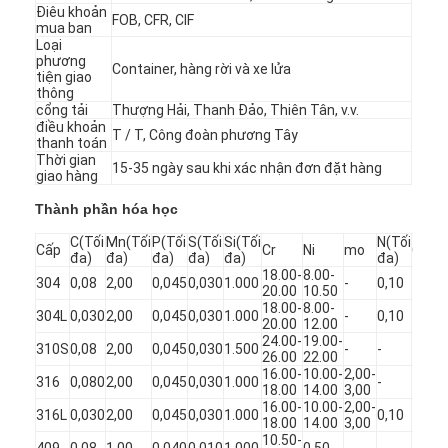
Điêu khoản
FOB, CFR, CIF
mua ban
Loại
phương
Container, hàng rời và xe lửa
tiện giao
thông
cổng tải
Thượng Hải, Thanh Đảo, Thiên Tân, v.v.
điều khoản
T / T, Công đoàn phương Tây
thanh toán
Thời gian
15-35 ngày sau khi xác nhận đơn đặt hàng
giao hàng
Thành phần hóa học
C(Tối
Mn(Tối
P(Tối
S(Tối
Si(Tối
N(Tối
Cấp
Cr
Ni
mo
Cu/K
đa)
đa)
đa)
đa)
đa)
đa)
18.00-
8.00-
304
0,08
2,00
0,045
0,030
1.000
-
0,10
-
20.00
10.50
18.00-
8.00-
304L
0,030
2,00
0,045
0,030
1.000
-
0,10
-
20.00
12.00
Nhà
24.00-
19.00-
310S
0,08
2,00
0,045
0,030
1.500
-
-
-
26.00
22.00
16.00-
10.00-
2,00-
Sản phẩm
316
0,080
2,00
0,045
0,030
1.000
-
-
18.00
14.00
3,00
16.00-
10.00-
2,00-
316L
0,030
2,00
0,045
0,030
1.000
0,10
-
Video
18.00
14.00
3,00
10.50-
409
0,08
1,00
0,040
0,010
1.000
0,50
-
-
Ti=6