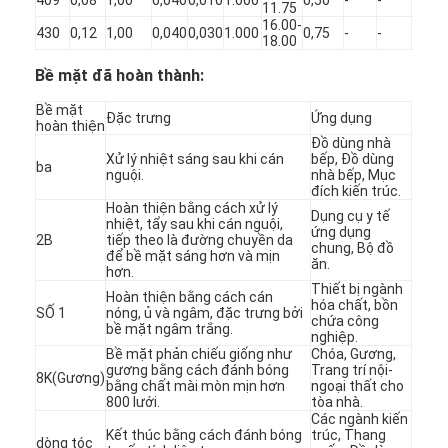
11.75
Về chúng tôi
16.00-
430
0,12
1,00
0,040
0,030
1.000
0,75
-
-
-
18.00
Chuyến tham quan nhà máy
Bề mặt đã hoàn thành:
Kiểm soát chất lượng
Bề mặt
Đặc trưng
Ứng dụng
hoàn thiện
Đồ dùng nhà
Liên hệ với chúng tôi
Xử lý nhiệt sáng sau khi cán
bếp, Đồ dùng
ba
nguội.
nhà bếp, Mục
đích kiến ​​trúc.
Tin tức
Hoàn thiện bằng cách xử lý
Dụng cụ y tế
nhiệt, tẩy sau khi cán nguội,
ứng dụng
2B
tiếp theo là đường chuyền da
chung, Bộ đồ
để bề mặt sáng hơn và mịn
ăn.
hơn.
Tấm thép không gỉ cán nguội
Thiết bị ngành
Hoàn thiện bằng cách cán
hóa chất, bồn
SỐ 1
nóng, ủ và ngâm, đặc trưng bởi
chứa công
Cuộn thép không gỉ cán nguội
bề mặt ngâm trắng.
nghiệp.
Bề mặt phản chiếu giống như
Chóa, Gương,
gương bằng cách đánh bóng
Trang trí nội-
Tấm thép không gỉ cán nóng
8K(Gương)
bằng chất mài mòn mịn hơn
ngoại thất cho
800 lưới.
tòa nhà.
Cuộn thép không gỉ cán nóng
Các ngành kiến ​​
Kết thúc bằng cách đánh bóng
trúc, Thang
dòng tóc