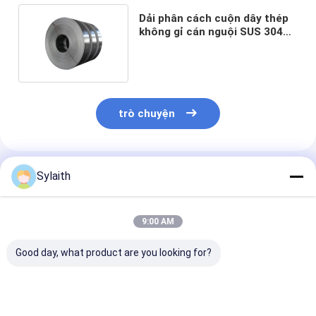
Dải phân cách cuộn dây thép
không gỉ cán nguội SUS 304
316 cho ô tô 6000mm
trò chuyện
Sylaith
Sản Phẩm Khuyến Cáo
9:00 AM
Good day, what product are you looking for?
Cuộn thép không gỉ
SS 304 cuộn thép
Cuộn thép khô