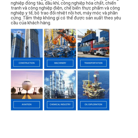
Thép cuộn mạ kẽm Ppgi
nghiệp đóng tàu, dầu khí, công nghiệp hóa chất, chiến
tranh và công nghiệp điện, chế biến thực phẩm và công
nghiệp y tế, bộ trao đổi nhiệt nồi hơi, máy móc và phần
cứng. Tấm thép không gỉ có thể được sản xuất theo yêu
cầu của khách hàng.