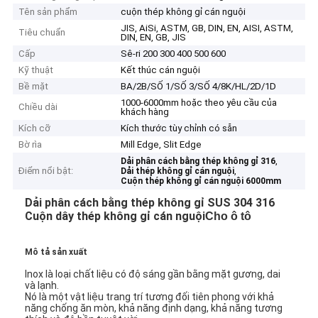
Tên sản phẩm
cuộn thép không gỉ cán nguội
JIS, AiSi, ASTM, GB, DIN, EN, AISI, ASTM,
Tiêu chuẩn
DIN, EN, GB, JIS
Cấp
Sê-ri 200 300 400 500 600
Kỹ thuật
Kết thúc cán nguội
Bề mặt
BA/2B/SỐ 1/SỐ 3/SỐ 4/8K/HL/2D/1D
1000-6000mm hoặc theo yêu cầu của
Chiều dài
khách hàng
Kích cỡ
Kích thước tùy chỉnh có sẵn
Bờ rìa
Mill Edge, Slit Edge
,
Dải phân cách bằng thép không gỉ 316
Điểm nổi bật:
,
Dải thép không gỉ cán nguội
Cuộn thép không gỉ cán nguội 6000mm
Dải phân cách bằng thép không gỉ SUS 304 316
Cuộn dây thép không gỉ cán nguội
Cho ô tô
Mô tả sản xuất
Inox là loại chất liệu có độ sáng gần bằng mặt gương, dai
và lạnh.
Nó là một vật liệu trang trí tương đối tiên phong với khả
năng chống ăn mòn, khả năng định dạng, khả năng tương